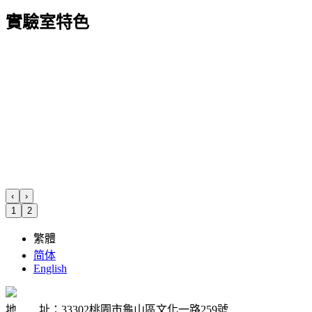
實驗室特色
‹
›
1
2
繁體
简体
English
地 址：33302桃園市龜山區文化一路259號