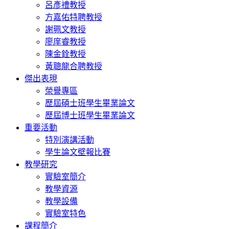
呂彥禮教授
方嘉佑特聘教授
謝珮文教授
廖庠睿教授
陳金銓教授
黃聰龍合聘教授
傑出表現
榮譽專區
歷屆碩士班學生畢業論文
歷屆博士班學生畢業論文
重要活動
特別演講活動
學生論文壁報比賽
教學研究
實驗室簡介
教學資源
教學設備
實驗室特色
課程簡介